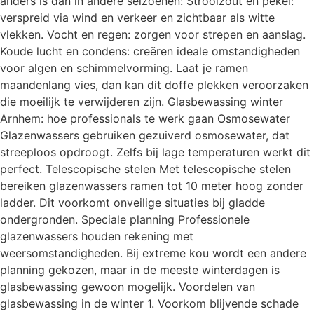
anders is dan in andere seizoenen: Strooizout en pekel:
verspreid via wind en verkeer en zichtbaar als witte
vlekken. Vocht en regen: zorgen voor strepen en aanslag.
Koude lucht en condens: creëren ideale omstandigheden
voor algen en schimmelvorming. Laat je ramen
maandenlang vies, dan kan dit doffe plekken veroorzaken
die moeilijk te verwijderen zijn. Glasbewassing winter
Arnhem: hoe professionals te werk gaan Osmosewater
Glazenwassers gebruiken gezuiverd osmosewater, dat
streeploos opdroogt. Zelfs bij lage temperaturen werkt dit
perfect. Telescopische stelen Met telescopische stelen
bereiken glazenwassers ramen tot 10 meter hoog zonder
ladder. Dit voorkomt onveilige situaties bij gladde
ondergronden. Speciale planning Professionele
glazenwassers houden rekening met
weersomstandigheden. Bij extreme kou wordt een andere
planning gekozen, maar in de meeste winterdagen is
glasbewassing gewoon mogelijk. Voordelen van
glasbewassing in de winter 1. Voorkom blijvende schade