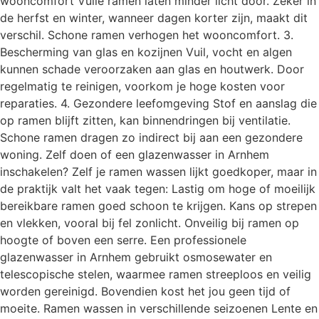
wooncomfort Vuile ramen laten minder licht door. Zeker in
de herfst en winter, wanneer dagen korter zijn, maakt dit
verschil. Schone ramen verhogen het wooncomfort. 3.
Bescherming van glas en kozijnen Vuil, vocht en algen
kunnen schade veroorzaken aan glas en houtwerk. Door
regelmatig te reinigen, voorkom je hoge kosten voor
reparaties. 4. Gezondere leefomgeving Stof en aanslag die
op ramen blijft zitten, kan binnendringen bij ventilatie.
Schone ramen dragen zo indirect bij aan een gezondere
woning. Zelf doen of een glazenwasser in Arnhem
inschakelen? Zelf je ramen wassen lijkt goedkoper, maar in
de praktijk valt het vaak tegen: Lastig om hoge of moeilijk
bereikbare ramen goed schoon te krijgen. Kans op strepen
en vlekken, vooral bij fel zonlicht. Onveilig bij ramen op
hoogte of boven een serre. Een professionele
glazenwasser in Arnhem gebruikt osmosewater en
telescopische stelen, waarmee ramen streeploos en veilig
worden gereinigd. Bovendien kost het jou geen tijd of
moeite. Ramen wassen in verschillende seizoenen Lente en