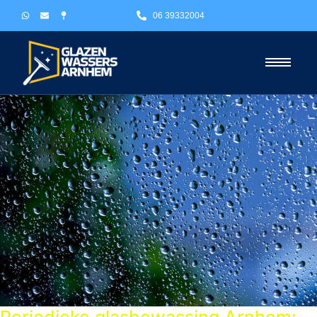
06 39332004
Periodieke glasbewassing Arnhem: