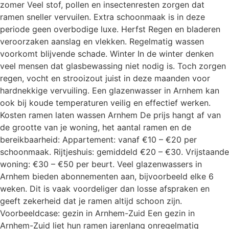
zomer Veel stof, pollen en insectenresten zorgen dat
ramen sneller vervuilen. Extra schoonmaak is in deze
periode geen overbodige luxe. Herfst Regen en bladeren
veroorzaken aanslag en vlekken. Regelmatig wassen
voorkomt blijvende schade. Winter In de winter denken
veel mensen dat glasbewassing niet nodig is. Toch zorgen
regen, vocht en strooizout juist in deze maanden voor
hardnekkige vervuiling. Een glazenwasser in Arnhem kan
ook bij koude temperaturen veilig en effectief werken.
Kosten ramen laten wassen Arnhem De prijs hangt af van
de grootte van je woning, het aantal ramen en de
bereikbaarheid: Appartement: vanaf €10 – €20 per
schoonmaak. Rijtjeshuis: gemiddeld €20 – €30. Vrijstaande
woning: €30 – €50 per beurt. Veel glazenwassers in
Arnhem bieden abonnementen aan, bijvoorbeeld elke 6
weken. Dit is vaak voordeliger dan losse afspraken en
geeft zekerheid dat je ramen altijd schoon zijn.
Voorbeeldcase: gezin in Arnhem-Zuid Een gezin in
Arnhem-Zuid liet hun ramen jarenlang onregelmatig