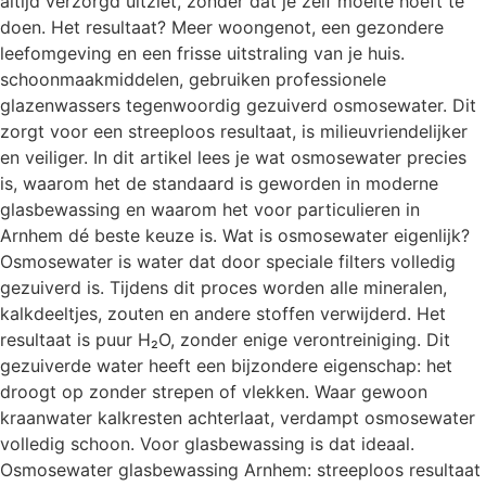
altijd verzorgd uitziet, zonder dat je zelf moeite hoeft te
doen. Het resultaat? Meer woongenot, een gezondere
leefomgeving en een frisse uitstraling van je huis.
schoonmaakmiddelen, gebruiken professionele
glazenwassers tegenwoordig gezuiverd osmosewater. Dit
zorgt voor een streeploos resultaat, is milieuvriendelijker
en veiliger. In dit artikel lees je wat osmosewater precies
is, waarom het de standaard is geworden in moderne
glasbewassing en waarom het voor particulieren in
Arnhem dé beste keuze is. Wat is osmosewater eigenlijk?
Osmosewater is water dat door speciale filters volledig
gezuiverd is. Tijdens dit proces worden alle mineralen,
kalkdeeltjes, zouten en andere stoffen verwijderd. Het
resultaat is puur H₂O, zonder enige verontreiniging. Dit
gezuiverde water heeft een bijzondere eigenschap: het
droogt op zonder strepen of vlekken. Waar gewoon
kraanwater kalkresten achterlaat, verdampt osmosewater
volledig schoon. Voor glasbewassing is dat ideaal.
Osmosewater glasbewassing Arnhem: streeploos resultaat